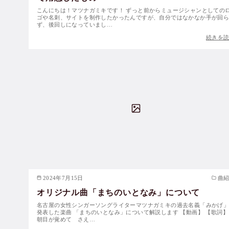
こんにちは！マツナガミキです！ ずっと前からミュージシャンとしての
ゴや名刺、サイトを制作したかったんですが、自分ではなかなか手が回
ず、後回しになっていまし…
続きを
2024年7月15日
曲
オリジナル曲「まちのいとなみ」について
名古屋の女性シンガーソングライターマツナガミキの過去名義「みかげ
発表した楽曲 「まちのいとなみ」について解説します 【動画】 【歌詞】
朝目が覚めて さえ…