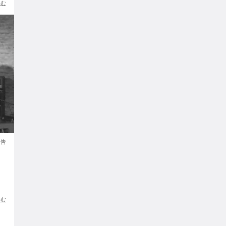
読む
報告
読む