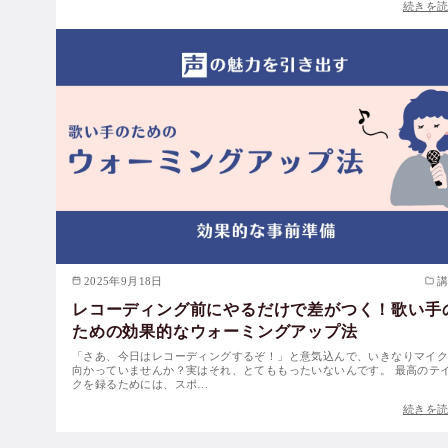
続きを
2025年9月18日
レコーディング前にやるだけで差がつく！歌い手
ための効果的なウォーミングアップ法
「さあ、今日はレコーディングするぞ！」と意気込んで、いきなりマイ
向かっていませんか？実はそれ、とてももったいないんです。 最高のテ
クを録るためには、スポ…
続きを