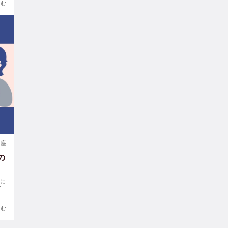
読む
講座
の
クに
イ
読む