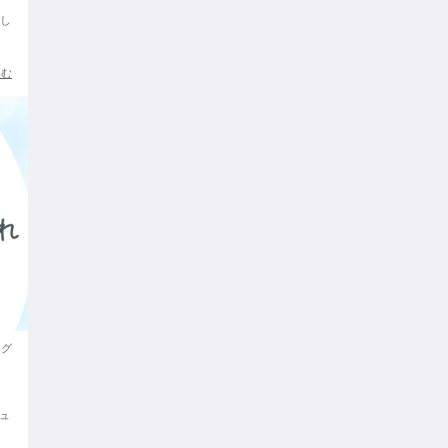
話し
う
読む
ログ
く
ュ