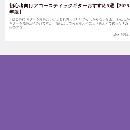
初心者向けアコースティックギターおすすめ5選【2025
年版】
1.はじめに ギターを始めたいけどどれ買えばいいのかわからないなあ。 わたしが
ギターを始めた頃の話ですが、憧れだけで何も考えずにとりあえずで買った１万
円のアコ…
続きを読む